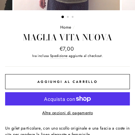
Home
/
MAGLIA VITA NUOVA
Prezzo
€7,00
originale
Iva inclusa
Spedizione
aggiunta al checkout.
AGGIUNGI AL CARRELLO
Altre opzioni di pagamento
Un gilet particolare, con uno scollo originale e una fascia a coste in
vita per rendere la linea elegante e femminile.