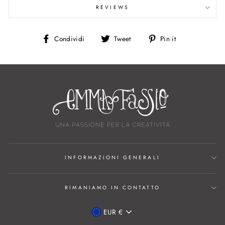
REVIEWS
Condividi
Twitta
Pin
Condividi
Tweet
Pin it
su
su
su
Facebook
Twitter
Pinterest
INFORMAZIONI GENERALI
RIMANIAMO IN CONTATTO
VALUTA
EUR €